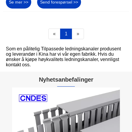
Se mer >>
Send forespørsel >>
«
1
»
Som en pålitelig Tilpassede ledningskanaler produsent
og leverandør i Kina har vi vår egen fabrikk. Hvis du
ønsker å kjøpe høykvalitets ledningskanaler, vennligst
kontakt oss.
Nyhetsanbefalinger
Hva er en fullstendig lukket kabel
hvorfor er den avgjørende for trygg
organiserte og høyytelses elektris
Se mer >>
systemer